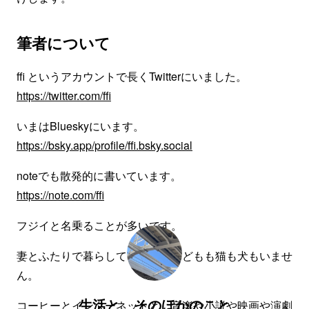
筆者について
ffi というアカウントで長くTwitterにいました。
https://twitter.com/ffi
いまはBlueskyにいます。
https://bsky.app/profile/ffi.bsky.social
noteでも散発的に書いています。
https://note.com/ffi
フジイと名乗ることが多いです。
妻とふたりで暮らしています。子どもも猫も犬もいませ
ん。
生活と、そのほかのこと
コーヒーとインターネットと、音楽や小説や映画や演劇