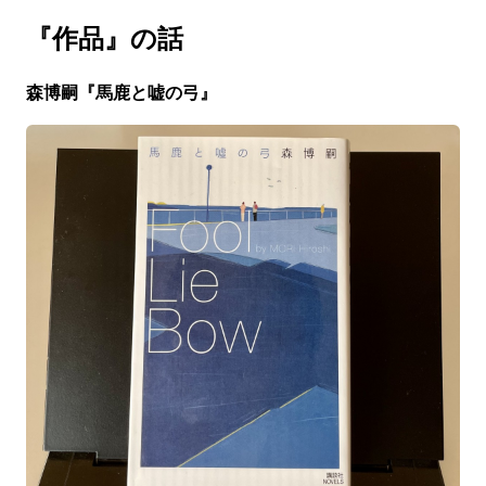
『作品』の話
森博嗣『馬鹿と嘘の弓』