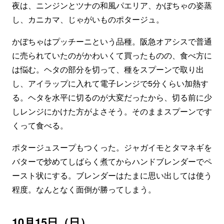
夜は、ニンジンとツナの和風パエリア、かぼちゃの姿蒸
し、カニカマ、じゃがいものポタージュ。
かぼちゃはプッチーニという品種。阪急オアシスで普通
に売られていたのがかわいくて買ったものの、食べ方に
は悩む。ヘタの部分を切って、種をスプーンで取り出
し、アイラップに入れて電子レンジで5分くらい加熱す
る。ヘタを水平に切るのが大変だったから、切る前に少
しレンジにかけた方がよさそう。そのままスプーンです
くって食べる。
ポタージュスープもつくった。ジャガイモとタマネギを
バターで炒めてしばらく煮てからハンドブレンダーでペ
ースト状にする。ブレンダーはたまに思い出しては使う
程度。なんとなく面倒が勝ってしまう。
10月15日（日）