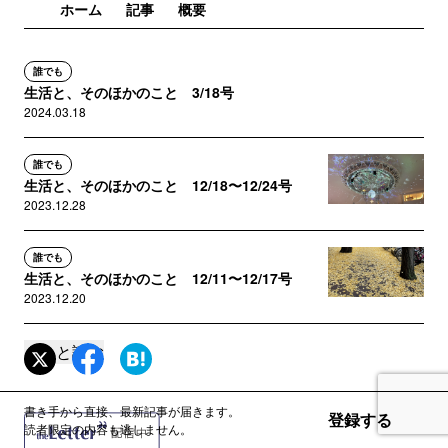
ホーム
記事
概要
誰でも
生活と、そのほかのこと 3/18号
2024.03.18
誰でも
生活と、そのほかのこと 12/18〜12/24号
2023.12.28
誰でも
生活と、そのほかのこと 12/11〜12/17号
2023.12.20
もっと読む
誰でも
生活と、そのほかのこと 12/4〜12/10号
2023.12.13
書き手から直接、最新記事が届きます。
登録する
読者限定の内容も逃しません。
誰でも