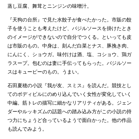
蒸し豆腐、舞茸とニンジンの味噌汁。
『天狗の台所』で見た水餃子が食べたかった。市販の餃
子を使うことも考えたけど、バジルソースを掛けたとき
のイメージができないので自分でつくる。といっても皮
は市販のもの。中身は、刻んだ白菜とナス、豚挽き肉、
にんにく、ショウガ。味付けは酒、塩、コショウ、鶏ガ
ラスープ。包むのは妻に手伝ってもらった。バジルソー
スはキューピーのもの。うまい。
石田夏穂の小説『我が友、スミス』を読んだ。競技とし
てのボディビルにのめり込んでいく女性が変化していく
中編。筋トレの描写に細かなリアリティがある。ジェン
ダーやルッキズムの話題への踏み込み方がこの小説の持
つ力にちょうど合っているようで面白かった。他の作品
も読んでみよう。